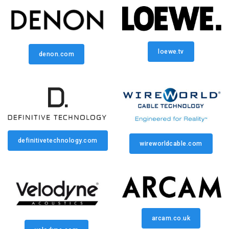
loewe.tv
denon.com
definitivetechnology.com
wireworldcable.com
arcam.co.uk